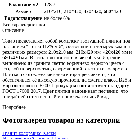
В машине м2
128.7
Размер
210*210, 210*420, 420*420, 680*420
Водопоглащение
не более 6%
Все характеристики
Описание
Товар представляет собой комплект тротуарной плитки под
названием "Петра 11.Фсм.6", состоящий из четырёх камней
различных размеров: 210x210 мм, 210x420 мм, 420x420 мм и
680x420 мм. Высота плитки составляет 60 мм. Изделие
выполнено из гранита светло-коричнево-черного цвета с
гладкой поверхностью, оформленной в технике колормикс.
Плитка изготовлена методом вибропрессования, что
обеспечивает её высокую прочность на сжатие класса B25 и
морозостойкость F200. Продукция соответствует стандарту
ГОСТ 17608-2017. Цвет плитки напоминает песчаник, что
придаёт ей естественный и привлекательный вид.
Подробнее
Фотогалерея товаров из категории
Гранит колормикс Хаски
Искуственный камень Шунгит