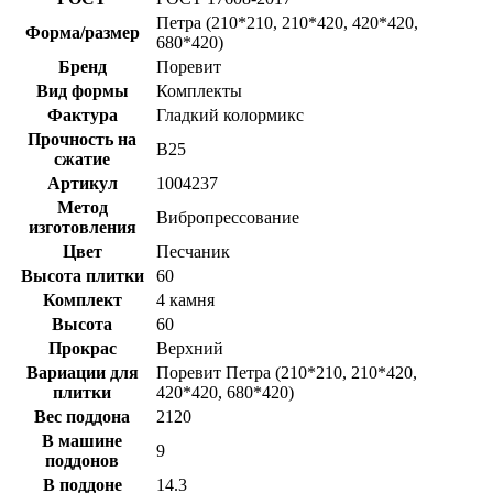
Петра (210*210, 210*420, 420*420,
Форма/размер
680*420)
Бренд
Поревит
Вид формы
Комплекты
Фактура
Гладкий колормикс
Прочность на
B25
сжатие
Артикул
1004237
Метод
Вибропрессование
изготовления
Цвет
Песчаник
Высота плитки
60
Комплект
4 камня
Высота
60
Прокрас
Верхний
Вариации для
Поревит Петра (210*210, 210*420,
плитки
420*420, 680*420)
Вес поддона
2120
В машине
9
поддонов
В поддоне
14.3