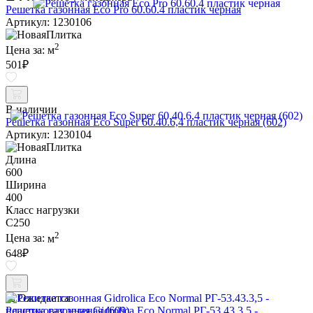
Решетка газонная Eco Pro 60.60.4 пластик черная
Артикул: 1230106
2
Цена за:
м
501
₽
В наличии
Решетка газонная Eco Super 60.40.6,4 пластик черная (602)
Артикул: 1230104
Длина
600
Ширина
400
Класс нагрузки
C250
2
Цена за:
м
648
₽
Ожидается
Решетка газонная Gidrolica Eco Normal РГ-53.43.3,5 -