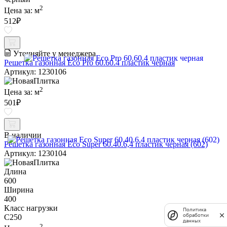
2
Цена за:
м
512
₽
Уточняйте у менеджера
Решетка газонная Eco Pro 60.60.4 пластик черная
Артикул: 1230106
2
Цена за:
м
501
₽
В наличии
Решетка газонная Eco Super 60.40.6,4 пластик черная (602)
Артикул: 1230104
Длина
600
Ширина
400
Класс нагрузки
Политика
обработки
C250
данных
2