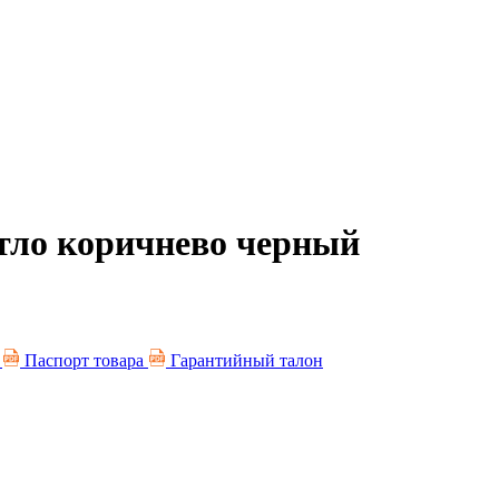
етло коричнево черный
я
Паспорт товара
Гарантийный талон