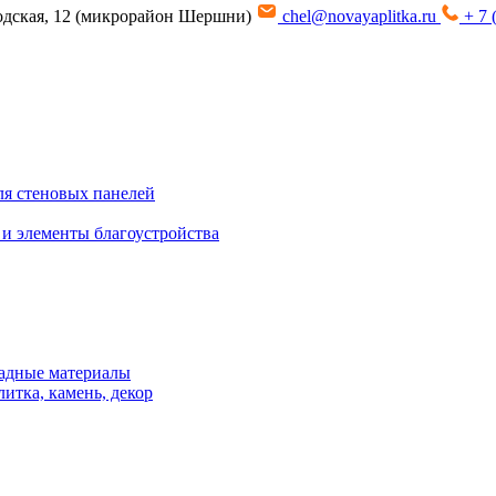
водская, 12 (микрорайон Шершни)
chel@novayaplitka.ru
+ 7 
я стеновых панелей
 и элементы благоустройства
адные материалы
итка, камень, декор