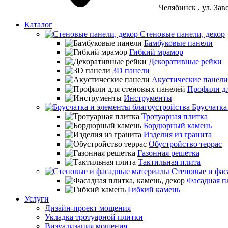
Челябинск
, ул. За
Каталог
Стеновые панели, декор
Бамбуковые панели
Гибкий мрамор
Декоративные рейки
3D панели
Акустические панели
Профили дл
Инструменты
Брусчатка
Тротуарная плитка
Бордюрный камень
Изделия из гранита
Обустройство террас
Газонная решетка
Тактильная плита
Стеновые и фас
Фасадная пл
Гибкий камень
Услуги
Дизайн-проект мощения
Укладка тротуарной плитки
Визуализация мощения