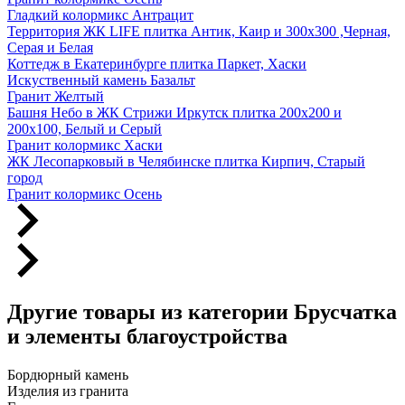
Гладкий колормикс Антрацит
Территория ЖК LIFE плитка Антик, Каир и 300х300 ,Черная,
Серая и Белая
Коттедж в Екатеринбурге плитка Паркет, Хаски
Искуственный камень Базальт
Гранит Желтый
Башня Небо в ЖК Стрижи Иркутск плитка 200х200 и
200х100, Белый и Серый
Гранит колормикс Хаски
ЖК Лесопарковый в Челябинске плитка Кирпич, Старый
город
Гранит колормикс Осень
Другие товары из категории Брусчатка
и элементы благоустройства
Бордюрный камень
Изделия из гранита