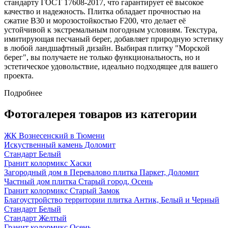
стандарту ГОСТ 17608-2017, что гарантирует её высокое
качество и надежность. Плитка обладает прочностью на
сжатие B30 и морозостойкостью F200, что делает её
устойчивой к экстремальным погодным условиям. Текстура,
имитирующая песчаный берег, добавляет природную эстетику
в любой ландшафтный дизайн. Выбирая плитку "Морской
берег", вы получаете не только функциональность, но и
эстетическое удовольствие, идеально подходящее для вашего
проекта.
Подробнее
Фотогалерея товаров из категории
ЖК Вознесенский в Тюмени
Искуственный камень Доломит
Стандарт Белый
Гранит колормикс Хаски
Загородный дом в Перевалово плитка Паркет, Доломит
Частный дом плитка Старый город, Осень
Гранит колормикс Старый Замок
Благоустройство территории плитка Антик, Белый и Черный
Стандарт Белый
Стандарт Желтый
Гранит колормикс Осень