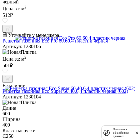
черный
2
Цена за:
м
512
₽
Уточняйте у менеджера
Решетка газонная Eco Pro 60.60.4 пластик черная
Артикул: 1230106
2
Цена за:
м
501
₽
В наличии
Решетка газонная Eco Super 60.40.6,4 пластик черная (602)
Артикул: 1230104
Длина
600
Ширина
400
Политика
Класс нагрузки
обработки
C250
данных