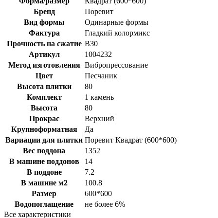
Форма/размер
Квадрат (600*600)
Бренд
Поревит
Вид формы
Одинарные формы
Фактура
Гладкий колормикс
Прочность на сжатие
B30
Артикул
1004232
Метод изготовления
Вибропрессование
Цвет
Песчаник
Высота плитки
80
Комплект
1 камень
Высота
80
Прокрас
Верхний
Крупноформатная
Да
Вариации для плитки
Поревит Квадрат (600*600)
Вес поддона
1352
В машине поддонов
14
В поддоне
7.2
В машине м2
100.8
Размер
600*600
Водопоглащение
не более 6%
Все характеристики