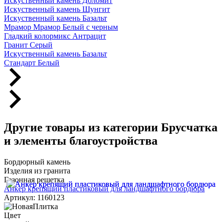
Искуственный камень Доломит
Искуственный камень Шунгит
Искуственный камень Базальт
Мрамор Мрамор Белый с черным
Гладкий колормикс Антрацит
Гранит Серый
Искуственный камень Базальт
Стандарт Белый
Другие товары из категории Брусчатка
и элементы благоустройства
Бордюрный камень
Изделия из гранита
Газонная решетка
Анкер крепящий пластиковый для ландшафтного бордюра
Артикул: 1160123
Цвет