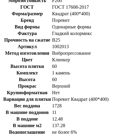
Морозостойкость
F200
ГОСТ
ГОСТ 17608-2017
Форма/размер
Квадрат (400*400)
Бренд
Поревит
Вид формы
Одинарные формы
Фактура
Гладкий колормикс
Прочность на сжатие
B25
Артикул
1002013
Метод изготовления
Вибропрессование
Цвет
Клинкер
Высота плитки
60
Комплект
1 камень
Высота
60
Прокрас
Верхний
Крупноформатная
Нет
Вариации для плитки
Поревит Квадрат (400*400)
Вес поддона
1728
В машине поддонов
11
В поддоне
12.48
В машине м2
137.28
Водопоглащение
не более 6%