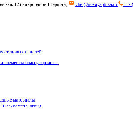
водская, 12 (микрорайон Шершни)
chel@novayaplitka.ru
+ 7 
я стеновых панелей
 и элементы благоустройства
адные материалы
итка, камень, декор