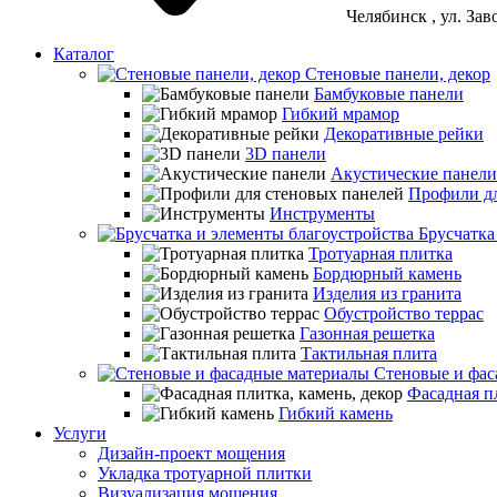
Челябинск
, ул. За
Каталог
Стеновые панели, декор
Бамбуковые панели
Гибкий мрамор
Декоративные рейки
3D панели
Акустические панели
Профили дл
Инструменты
Брусчатка
Тротуарная плитка
Бордюрный камень
Изделия из гранита
Обустройство террас
Газонная решетка
Тактильная плита
Стеновые и фас
Фасадная пл
Гибкий камень
Услуги
Дизайн-проект мощения
Укладка тротуарной плитки
Визуализация мощения