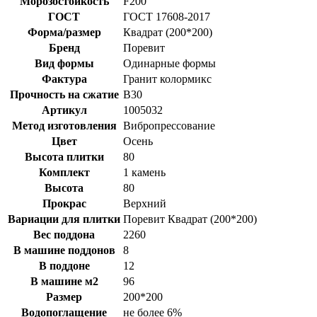
Морозостойкость
F200
ГОСТ
ГОСТ 17608-2017
Форма/размер
Квадрат (200*200)
Бренд
Поревит
Вид формы
Одинарные формы
Фактура
Гранит колормикс
Прочность на сжатие
B30
Артикул
1005032
Метод изготовления
Вибропрессование
Цвет
Осень
Высота плитки
80
Комплект
1 камень
Высота
80
Прокрас
Верхний
Вариации для плитки
Поревит Квадрат (200*200)
Вес поддона
2260
В машине поддонов
8
В поддоне
12
В машине м2
96
Размер
200*200
Водопоглащение
не более 6%