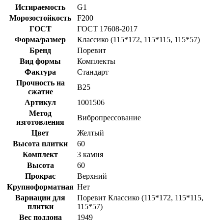
Истираемость
G1
Морозостойкость
F200
ГОСТ
ГОСТ 17608-2017
Форма/размер
Классико (115*172, 115*115, 115*57)
Бренд
Поревит
Вид формы
Комплекты
Фактура
Стандарт
Прочность на
B25
сжатие
Артикул
1001506
Метод
Вибропрессование
изготовления
Цвет
Желтый
Высота плитки
60
Комплект
3 камня
Высота
60
Прокрас
Верхний
Крупноформатная
Нет
Вариации для
Поревит Классико (115*172, 115*115,
плитки
115*57)
Вес поддона
1949