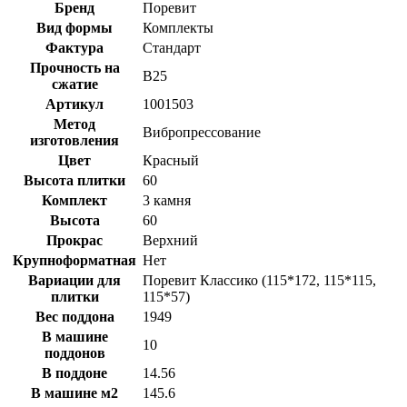
Бренд
Поревит
Вид формы
Комплекты
Фактура
Стандарт
Прочность на
B25
сжатие
Артикул
1001503
Метод
Вибропрессование
изготовления
Цвет
Красный
Высота плитки
60
Комплект
3 камня
Высота
60
Прокрас
Верхний
Крупноформатная
Нет
Вариации для
Поревит Классико (115*172, 115*115,
плитки
115*57)
Вес поддона
1949
В машине
10
поддонов
В поддоне
14.56
В машине м2
145.6