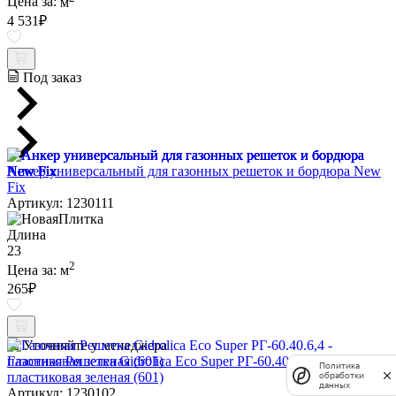
Цена за:
м
4 531
₽
Под заказ
Анкер универсальный для газонных решеток и бордюра New
Fix
Артикул: 1230111
Длина
23
2
Цена за:
м
265
₽
Уточняйте у менеджера
Газонная Решетка Gidrolica Eco Super РГ-60.40.6,4 -
Политика
пластиковая зеленая (601)
обработки
данных
Артикул: 1230102