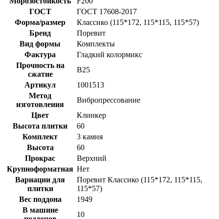
Морозостойкость
F200
ГОСТ
ГОСТ 17608-2017
Форма/размер
Классико (115*172, 115*115, 115*57)
Бренд
Поревит
Вид формы
Комплекты
Фактура
Гладкий колормикс
Прочность на
B25
сжатие
Артикул
1001513
Метод
Вибропрессование
изготовления
Цвет
Клинкер
Высота плитки
60
Комплект
3 камня
Высота
60
Прокрас
Верхний
Крупноформатная
Нет
Вариации для
Поревит Классико (115*172, 115*115,
плитки
115*57)
Вес поддона
1949
В машине
10
поддонов