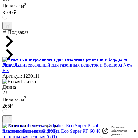
2
Цена за:
м
3 797
₽
Под заказ
Анкер универсальный для газонных решеток и бордюра New
Fix
Артикул: 1230111
Длина
23
2
Цена за:
м
265
₽
Уточняйте у менеджера
Политика
Газонная Решетка Gidrolica Eco Super РГ-60.40.6,4 -
обработки
данных
пластиковая зеленая (601)