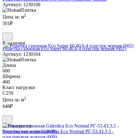
Артикул: 1230106
2
Цена за:
м
501
₽
В наличии
Решетка газонная Eco Super 60.40.6,4 пластик черная (602)
Артикул: 1230104
Длина
600
Ширина
400
Класс нагрузки
C250
2
Цена за:
м
648
₽
Ожидается
Решетка газонная Gidrolica Eco Normal РГ-53.43.3,5 -
пластиковая зеленая (609)