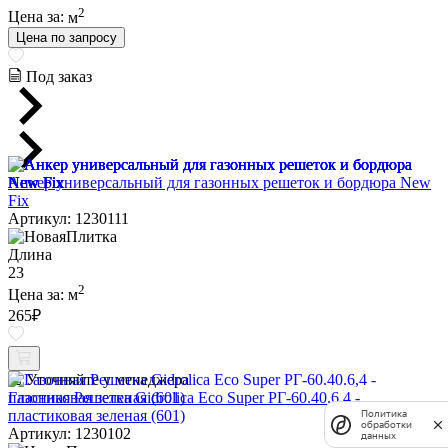
2
Цена за:
м
Цена по запросу
Под заказ
Анкер универсальный для газонных решеток и бордюра New
Fix
Артикул: 1230111
Длина
23
2
Цена за:
м
265
₽
Уточняйте у менеджера
Газонная Решетка Gidrolica Eco Super РГ-60.40.6,4 -
пластиковая зеленая (601)
Политика
обработки
Артикул: 1230102
данных