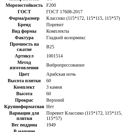
Морозостойкость
F200
ГОСТ
ГОСТ 17608-2017
Форма/размер
Классико (115*172, 115*115, 115*57)
Бренд
Поревит
Вид формы
Комплекты
Фактура
Гладкий колормикс
Прочность на
B25
сжатие
Артикул
1001514
Метод
Вибропрессование
изготовления
Цвет
Арабская ночь
Высота плитки
60
Комплект
3 камня
Высота
60
Прокрас
Верхний
Крупноформатная
Нет
Вариации для
Поревит Классико (115*172, 115*115,
плитки
115*57)
Вес поддона
1949
В машине