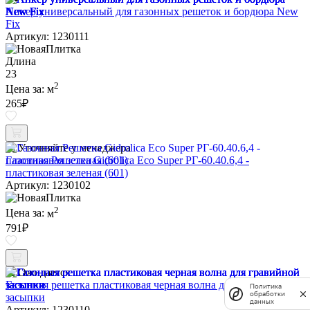
Анкер универсальный для газонных решеток и бордюра New
Fix
Артикул: 1230111
Длина
23
2
Цена за:
м
265
₽
Уточняйте у менеджера
Газонная Решетка Gidrolica Eco Super РГ-60.40.6,4 -
пластиковая зеленая (601)
Артикул: 1230102
2
Цена за:
м
791
₽
Ожидается
Газонная решетка пластиковая черная волна для гравийной
Политика
обработки
засыпки
данных
Артикул: 1230110