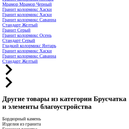
Мрамор Мрамор Черный
Гранит колормикс Хаски
Гранит колормикс Хаски
Гранит колормикс Саванна
Стандарт Желтый
Гранит Серый
Гранит колормикс Осень
Стандарт Серый
Гладкий колормикс Янтарь
Гранит колормикс Хаски
Гранит колормикс Саванна
Стандарт Желтый
Другие товары из категории Брусчатка
и элементы благоустройства
Бордюрный камень
Изделия из гранита