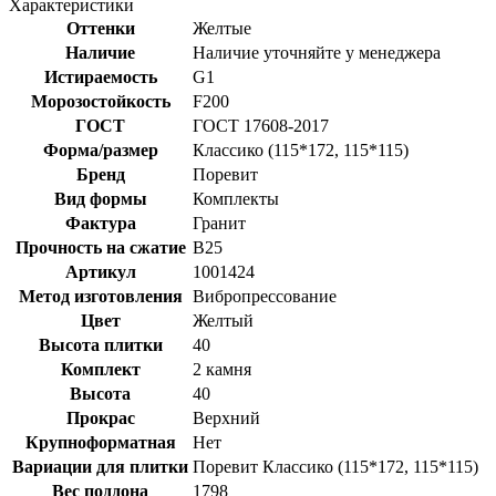
Характеристики
Оттенки
Желтые
Наличие
Наличие уточняйте у менеджера
Истираемость
G1
Морозостойкость
F200
ГОСТ
ГОСТ 17608-2017
Форма/размер
Классико (115*172, 115*115)
Бренд
Поревит
Вид формы
Комплекты
Фактура
Гранит
Прочность на сжатие
B25
Артикул
1001424
Метод изготовления
Вибропрессование
Цвет
Желтый
Высота плитки
40
Комплект
2 камня
Высота
40
Прокрас
Верхний
Крупноформатная
Нет
Вариации для плитки
Поревит Классико (115*172, 115*115)
Вес поддона
1798