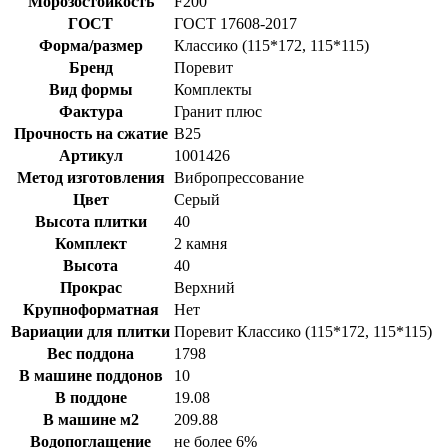
Морозостойкость
F200
ГОСТ
ГОСТ 17608-2017
Форма/размер
Классико (115*172, 115*115)
Бренд
Поревит
Вид формы
Комплекты
Фактура
Гранит плюс
Прочность на сжатие
B25
Артикул
1001426
Метод изготовления
Вибропрессование
Цвет
Серый
Высота плитки
40
Комплект
2 камня
Высота
40
Прокрас
Верхний
Крупноформатная
Нет
Вариации для плитки
Поревит Классико (115*172, 115*115)
Вес поддона
1798
В машине поддонов
10
В поддоне
19.08
В машине м2
209.88
Водопоглащение
не более 6%