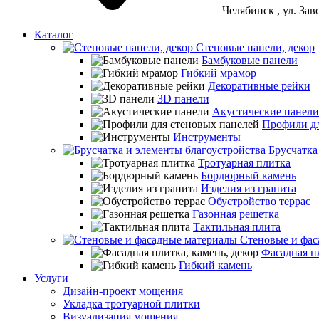
Челябинск
, ул. За
Каталог
Стеновые панели, декор
Бамбуковые панели
Гибкий мрамор
Декоративные рейки
3D панели
Акустические панели
Профили дл
Инструменты
Брусчатка
Тротуарная плитка
Бордюрный камень
Изделия из гранита
Обустройство террас
Газонная решетка
Тактильная плита
Стеновые и фас
Фасадная пл
Гибкий камень
Услуги
Дизайн-проект мощения
Укладка тротуарной плитки
Визуализация мощения