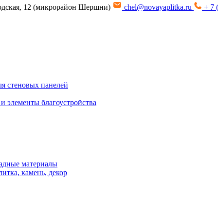
водская, 12 (микрорайон Шершни)
chel@novayaplitka.ru
+ 7 
я стеновых панелей
 и элементы благоустройства
адные материалы
итка, камень, декор