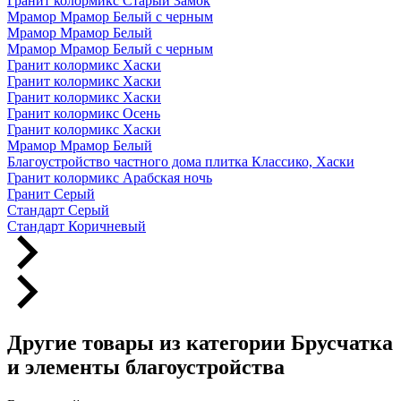
Гранит колормикс Старый Замок
Мрамор Мрамор Белый с черным
Мрамор Мрамор Белый
Мрамор Мрамор Белый с черным
Гранит колормикс Хаски
Гранит колормикс Хаски
Гранит колормикс Хаски
Гранит колормикс Осень
Гранит колормикс Хаски
Мрамор Мрамор Белый
Благоустройство частного дома плитка Классико, Хаски
Гранит колормикс Арабская ночь
Гранит Серый
Стандарт Серый
Стандарт Коричневый
Другие товары из категории Брусчатка
и элементы благоустройства