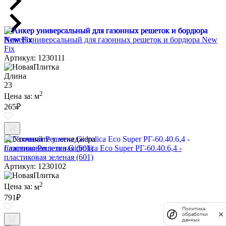
Анкер универсальный для газонных решеток и бордюра New
Fix
Артикул: 1230111
Длина
23
2
Цена за:
м
265
₽
Уточняйте у менеджера
Газонная Решетка Gidrolica Eco Super РГ-60.40.6,4 -
пластиковая зеленая (601)
Артикул: 1230102
2
Цена за:
м
791
₽
Политика
обработки
данных