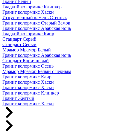
Гранит Белый
Гладкий колормикс Клинкер
Гранит колормикс Хаски
Искуственный камень Степняк
Гранит колормикс Старый Замок
Гранит колормикс Арабская ночь
Гладкий колормикс Каир
Стандарт Серый
Стандарт Серый
Мрамор Мрамор Белый
Гранит колормикс Арабская ночь
Стандарт Коричневый
Гранит колормикс Осень
Мрамор Мрамор Белый с черным
Гранит колормикс Каир
Гранит колормикс Хаски
Гранит колормикс Хаски
Гранит колормикс Клинкер
Гранит Желтый
Гранит колормикс Хаски