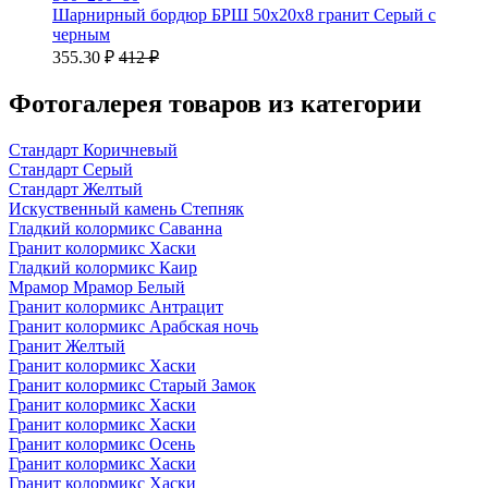
Шарнирный бордюр БРШ 50х20х8 гранит Серый с
черным
355.30 ₽
412 ₽
Фотогалерея товаров из категории
Стандарт Коричневый
Стандарт Серый
Стандарт Желтый
Искуственный камень Степняк
Гладкий колормикс Саванна
Гранит колормикс Хаски
Гладкий колормикс Каир
Мрамор Мрамор Белый
Гранит колормикс Антрацит
Гранит колормикс Арабская ночь
Гранит Желтый
Гранит колормикс Хаски
Гранит колормикс Старый Замок
Гранит колормикс Хаски
Гранит колормикс Хаски
Гранит колормикс Осень
Гранит колормикс Хаски
Гранит колормикс Хаски