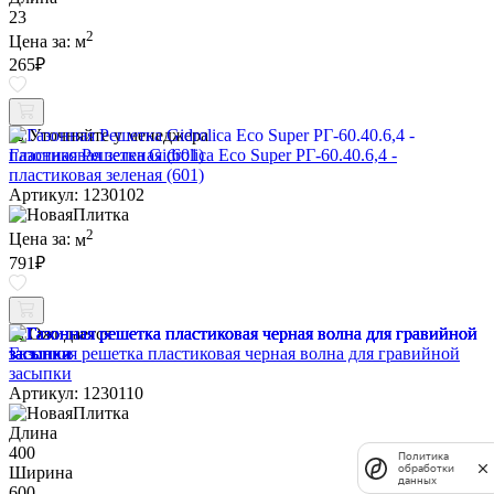
23
2
Цена за:
м
265
₽
Уточняйте у менеджера
Газонная Решетка Gidrolica Eco Super РГ-60.40.6,4 -
пластиковая зеленая (601)
Артикул: 1230102
2
Цена за:
м
791
₽
Ожидается
Газонная решетка пластиковая черная волна для гравийной
засыпки
Артикул: 1230110
Длина
400
Политика
обработки
Ширина
данных
600