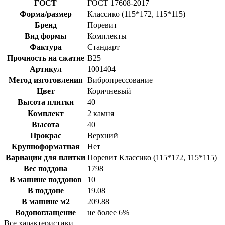
ГОСТ
ГОСТ 17608-2017
Форма/размер
Классико (115*172, 115*115)
Бренд
Поревит
Вид формы
Комплекты
Фактура
Стандарт
Прочность на сжатие
B25
Артикул
1001404
Метод изготовления
Вибропрессование
Цвет
Коричневый
Высота плитки
40
Комплект
2 камня
Высота
40
Прокрас
Верхний
Крупноформатная
Нет
Вариации для плитки
Поревит Классико (115*172, 115*115)
Вес поддона
1798
В машине поддонов
10
В поддоне
19.08
В машине м2
209.88
Водопоглащение
не более 6%
Все характеристики