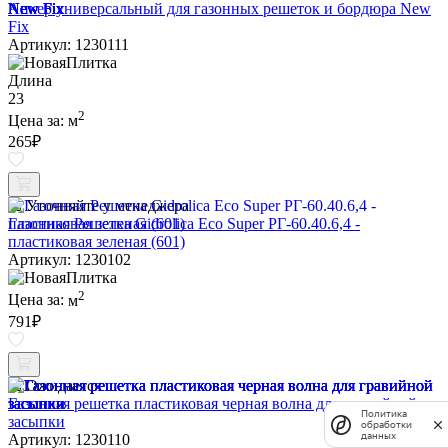
Анкер универсальный для газонных решеток и бордюра New
Fix
Артикул: 1230111
Длина
23
2
Цена за:
м
265
₽
Уточняйте у менеджера
Газонная Решетка Gidrolica Eco Super РГ-60.40.6,4 -
пластиковая зеленая (601)
Артикул: 1230102
2
Цена за:
м
791
₽
Ожидается
Газонная решетка пластиковая черная волна для гравийной
Политика
засыпки
обработки
данных
Артикул: 1230110