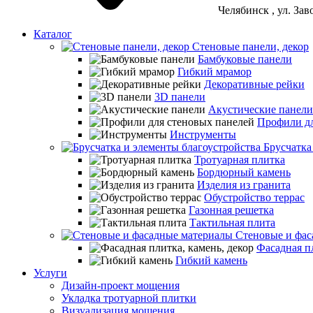
Челябинск
, ул. За
Каталог
Стеновые панели, декор
Бамбуковые панели
Гибкий мрамор
Декоративные рейки
3D панели
Акустические панели
Профили дл
Инструменты
Брусчатка
Тротуарная плитка
Бордюрный камень
Изделия из гранита
Обустройство террас
Газонная решетка
Тактильная плита
Стеновые и фас
Фасадная пл
Гибкий камень
Услуги
Дизайн-проект мощения
Укладка тротуарной плитки
Визуализация мощения