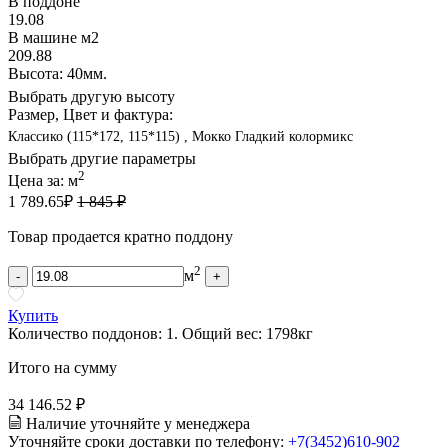
В поддоне
19.08
В машине м2
209.88
Высота: 40мм.
Выбрать другую высоту
Размер, Цвет и фактура:
Классико (115*172, 115*115) , Мокко Гладкий колормикс
Выбрать другие параметры
2
Цена за:
м
1 789.65
₽
1 845 ₽
Товар продается кратно поддону
2
м
-
+
Купить
Количество поддонов:
1
.
Общий вес:
1798
кг
Итого на сумму
34 146.52 ₽
Наличие уточняйте у менеджера
Уточняйте сроки доставки по телефону:
+7(3452)610-902