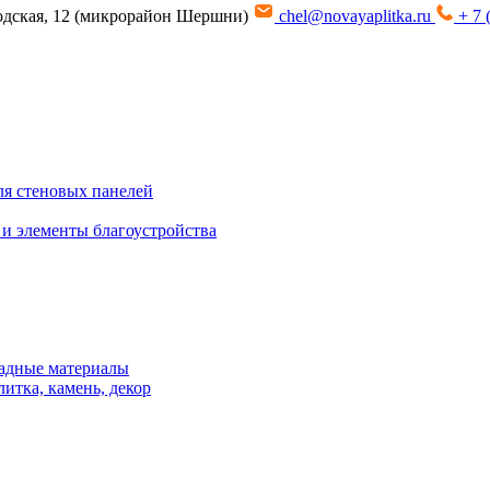
водская, 12 (микрорайон Шершни)
chel@novayaplitka.ru
+ 7 
я стеновых панелей
 и элементы благоустройства
адные материалы
итка, камень, декор