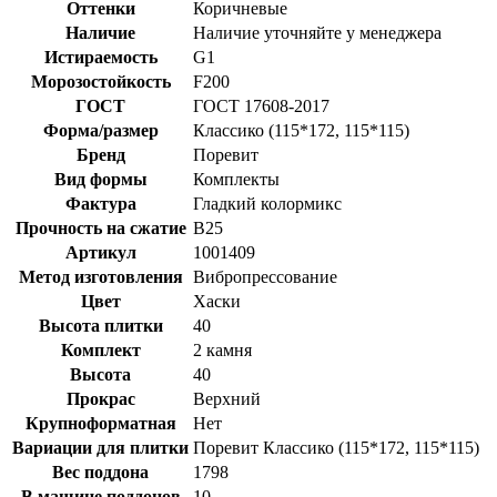
Оттенки
Коричневые
Наличие
Наличие уточняйте у менеджера
Истираемость
G1
Морозостойкость
F200
ГОСТ
ГОСТ 17608-2017
Форма/размер
Классико (115*172, 115*115)
Бренд
Поревит
Вид формы
Комплекты
Фактура
Гладкий колормикс
Прочность на сжатие
B25
Артикул
1001409
Метод изготовления
Вибропрессование
Цвет
Хаски
Высота плитки
40
Комплект
2 камня
Высота
40
Прокрас
Верхний
Крупноформатная
Нет
Вариации для плитки
Поревит Классико (115*172, 115*115)
Вес поддона
1798
В машине поддонов
10