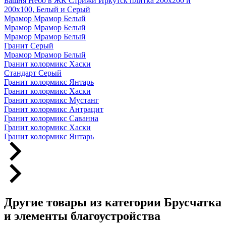
Башня Небо в ЖК Стрижи Иркутск плитка 200х200 и
200х100, Белый и Серый
Мрамор Мрамор Белый
Мрамор Мрамор Белый
Мрамор Мрамор Белый
Гранит Серый
Мрамор Мрамор Белый
Гранит колормикс Хаски
Стандарт Серый
Гранит колормикс Янтарь
Гранит колормикс Хаски
Гранит колормикс Мустанг
Гранит колормикс Антрацит
Гранит колормикс Саванна
Гранит колормикс Хаски
Гранит колормикс Янтарь
Другие товары из категории Брусчатка
и элементы благоустройства