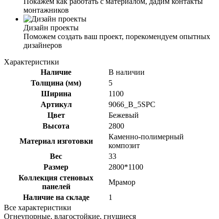
Покажем как работать с материалом, дадим контакты
монтажников
Дизайн проекты
Поможем создать ваш проект, порекомендуем опытных
дизайнеров
Характеристики
Наличие
В наличии
Толщина (мм)
5
Ширина
1100
Артикул
9066_B_5SPC
Цвет
Бежевый
Высота
2800
Каменно-полимерный
Материал изготовки
композит
Вес
33
Размер
2800*1100
Коллекция стеновых
Мрамор
панелей
Наличие на складе
1
Все характеристики
Огнеупорные, влагостойкие, гнущиеся