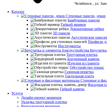
Челябинск
, ул. За
Каталог
Стеновые панели, декор
Бамбуковые панели
Гибкий мрамор
Декоративные рейки
3D панели
Акустические панели
Профили дл
Инструменты
Брусчатка
Тротуарная плитка
Бордюрный камень
Изделия из гранита
Обустройство террас
Газонная решетка
Тактильная плита
Стеновые и фас
Фасадная пл
Гибкий камень
Услуги
Дизайн-проект мощения
Укладка тротуарной плитки
Визуализация мощения