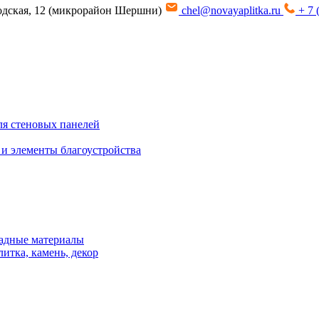
водская, 12 (микрорайон Шершни)
chel@novayaplitka.ru
+ 7 
я стеновых панелей
 и элементы благоустройства
адные материалы
итка, камень, декор