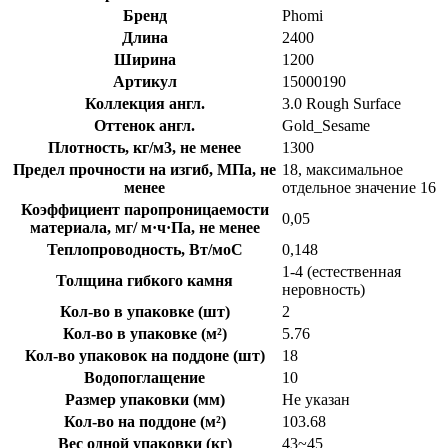
Бренд
Phomi
Длина
2400
Ширина
1200
Артикул
15000190
Коллекция англ.
3.0 Rough Surface
Оттенок англ.
Gold_Sesame
Плотность, кг/м3, не менее
1300
Предел прочности на изгиб, МПа, не
18, максимальное
менее
отдельное значение 16
Коэффициент паропроницаемости
0,05
материала, мг/ м·ч·Па, не менее
Теплопроводность, Вт/моС
0,148
1-4 (естественная
Толщина гибкого камня
неровность)
Кол-во в упаковке (шт)
2
Кол-во в упаковке (м²)
5.76
Кол-во упаковок на поддоне (шт)
18
Водопоглащение
10
Размер упаковки (мм)
Не указан
Кол-во на поддоне (м²)
103.68
Вес одной упаковки (кг)
43~45