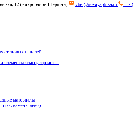
водская, 12 (микрорайон Шершни)
chel@novayaplitka.ru
+ 7 
я стеновых панелей
 и элементы благоустройства
адные материалы
итка, камень, декор