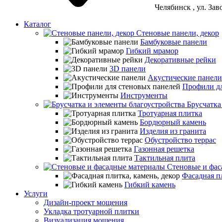
Челябинск
, ул. За
Каталог
Стеновые панели, декор
Бамбуковые панели
Гибкий мрамор
Декоративные рейки
3D панели
Акустические панели
Профили дл
Инструменты
Брусчатка
Тротуарная плитка
Бордюрный камень
Изделия из гранита
Обустройство террас
Газонная решетка
Тактильная плита
Стеновые и фас
Фасадная пл
Гибкий камень
Услуги
Дизайн-проект мощения
Укладка тротуарной плитки
Визуализация мощения