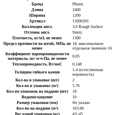
Бренд
Phomi
Длина
2400
Ширина
1200
Артикул
15000201
Коллекция англ.
3.0 Rough Surface
Оттенок англ.
Starry
Плотность, кг/м3, не менее
1300
Предел прочности на изгиб, МПа, не
18, максимальное
менее
отдельное значение 16
Коэффициент паропроницаемости
0,05
материала, мг/ м·ч·Па, не менее
Теплопроводность, Вт/моС
0,148
1-4 (естественная
Толщина гибкого камня
неровность)
Кол-во в упаковке (шт)
2
Кол-во в упаковке (м²)
5.76
Кол-во упаковок на поддоне (шт)
18
Водопоглащение
10
Размер упаковки (мм)
Не указан
Кол-во на поддоне (м²)
103.68
Вес одной упаковки (кг)
43~45