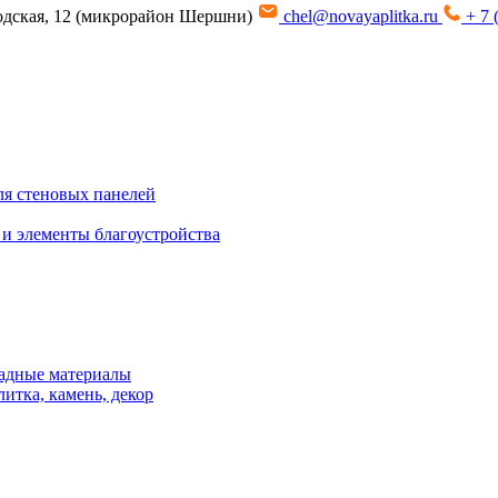
водская, 12 (микрорайон Шершни)
chel@novayaplitka.ru
+ 7 
я стеновых панелей
 и элементы благоустройства
адные материалы
итка, камень, декор