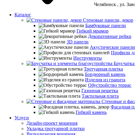
Челябинск
, ул. За
Каталог
Стеновые панели, декор
Бамбуковые панели
Гибкий мрамор
Декоративные рейки
3D панели
Акустические панели
Профили дл
Инструменты
Брусчатка
Тротуарная плитка
Бордюрный камень
Изделия из гранита
Обустройство террас
Газонная решетка
Тактильная плита
Стеновые и фас
Фасадная пл
Гибкий камень
Услуги
Дизайн-проект мощения
Укладка тротуарной плитки
Визуализация мощения