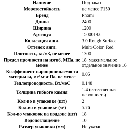
Наличие
Под заказ
Морозостойкость
не менее F150
Бренд
Phomi
Длина
2400
Ширина
1200
Артикул
15000193
Коллекция англ.
3.0 Rough Surface
Оттенок англ.
Multi-Color_Red
Плотность, кг/м3, не менее
1300
Предел прочности на изгиб, МПа, не
18, максимальное
менее
отдельное значение 16
Коэффициент паропроницаемости
0,05
материала, мг/ м·ч·Па, не менее
Теплопроводность, Вт/моС
0,148
1-4 (естественная
Толщина гибкого камня
неровность)
Кол-во в упаковке (шт)
2
Кол-во в упаковке (м²)
5.76
Кол-во упаковок на поддоне (шт)
18
Водопоглащение
10
Размер упаковки (мм)
Не указан