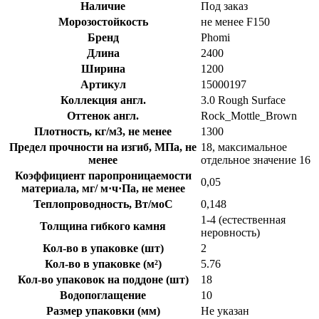
Наличие
Под заказ
Морозостойкость
не менее F150
Бренд
Phomi
Длина
2400
Ширина
1200
Артикул
15000197
Коллекция англ.
3.0 Rough Surface
Оттенок англ.
Rock_Mottle_Brown
Плотность, кг/м3, не менее
1300
Предел прочности на изгиб, МПа, не
18, максимальное
менее
отдельное значение 16
Коэффициент паропроницаемости
0,05
материала, мг/ м·ч·Па, не менее
Теплопроводность, Вт/моС
0,148
1-4 (естественная
Толщина гибкого камня
неровность)
Кол-во в упаковке (шт)
2
Кол-во в упаковке (м²)
5.76
Кол-во упаковок на поддоне (шт)
18
Водопоглащение
10
Размер упаковки (мм)
Не указан