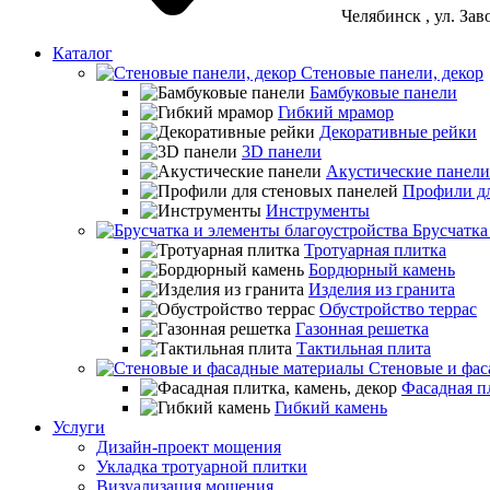
Челябинск
, ул. За
Каталог
Стеновые панели, декор
Бамбуковые панели
Гибкий мрамор
Декоративные рейки
3D панели
Акустические панели
Профили дл
Инструменты
Брусчатка
Тротуарная плитка
Бордюрный камень
Изделия из гранита
Обустройство террас
Газонная решетка
Тактильная плита
Стеновые и фас
Фасадная пл
Гибкий камень
Услуги
Дизайн-проект мощения
Укладка тротуарной плитки
Визуализация мощения