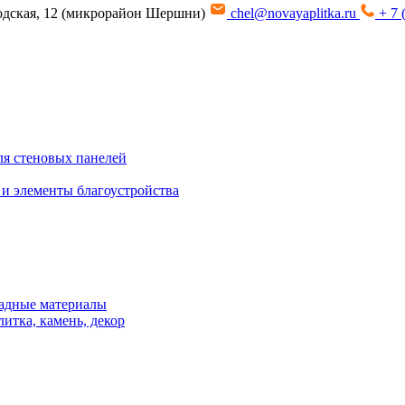
водская, 12 (микрорайон Шершни)
chel@novayaplitka.ru
+ 7 
я стеновых панелей
 и элементы благоустройства
адные материалы
итка, камень, декор