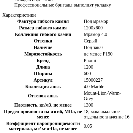
Профессиональные бригады выполнят укладку
Характеристики
Фактура гибкого камня
Под мрамор
Размер гибкого камня
1200x600
Коллекция гибкого камня
Мрамор 4.0
Оттенки
Серый
Наличие
Под заказ
Морозостойкость
не менее F150
Бренд
Phomi
Длина
1200
Ширина
600
Артикул
15000227
Коллекция англ.
4.0 Marble
Mount-Lion-Warm-
Оттенок англ.
Grey
Плотность, кг/м3, не менее
1300
Предел прочности на изгиб, МПа, не
18, максимальное
менее
отдельное значение 16
Коэффициент паропроницаемости
0,05
материала, мг/ м·ч·Па, не менее