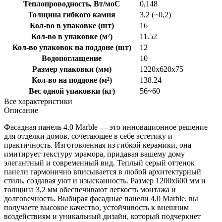
Теплопроводность, Вт/моС
0,148
Толщина гибкого камня
3,2 (~0,2)
Кол-во в упаковке (шт)
16
Кол-во в упаковке (м²)
11.52
Кол-во упаковок на поддоне (шт)
12
Водопоглащение
10
Размер упаковки (мм)
1220x620x75
Кол-во на поддоне (м²)
138.24
Вес одной упаковки (кг)
56~60
Все характеристики
Описание
Фасадная панель 4.0 Marble — это инновационное решение
для отделки домов, сочетающее в себе эстетику и
практичность. Изготовленная из гибкой керамики, она
имитирует текстуру мрамора, придавая вашему дому
элегантный и современный вид. Теплый серый оттенок
панели гармонично вписывается в любой архитектурный
стиль, создавая уют и изысканность. Размер 1200x600 мм и
толщина 3,2 мм обеспечивают легкость монтажа и
долговечность. Выбирая фасадные панели 4.0 Marble, вы
получаете высокое качество, устойчивость к внешним
воздействиям и уникальный дизайн, который подчеркнет