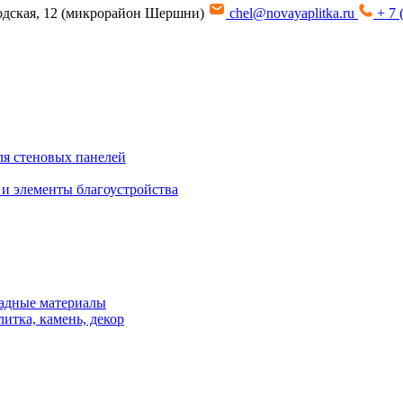
водская, 12 (микрорайон Шершни)
chel@novayaplitka.ru
+ 7 
я стеновых панелей
 и элементы благоустройства
адные материалы
итка, камень, декор