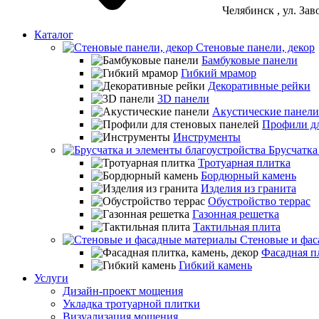
Челябинск
, ул. За
Каталог
Стеновые панели, декор
Бамбуковые панели
Гибкий мрамор
Декоративные рейки
3D панели
Акустические панели
Профили дл
Инструменты
Брусчатка
Тротуарная плитка
Бордюрный камень
Изделия из гранита
Обустройство террас
Газонная решетка
Тактильная плита
Стеновые и фас
Фасадная пл
Гибкий камень
Услуги
Дизайн-проект мощения
Укладка тротуарной плитки
Визуализация мощения