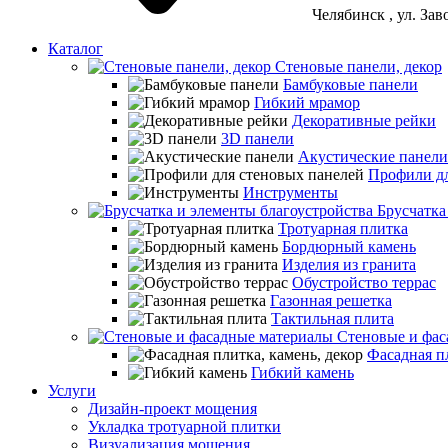
Челябинск
, ул. За
Каталог
Стеновые панели, декор
Бамбуковые панели
Гибкий мрамор
Декоративные рейки
3D панели
Акустические панели
Профили дл
Инструменты
Брусчатка
Тротуарная плитка
Бордюрный камень
Изделия из гранита
Обустройство террас
Газонная решетка
Тактильная плита
Стеновые и фас
Фасадная пл
Гибкий камень
Услуги
Дизайн-проект мощения
Укладка тротуарной плитки
Визуализация мощения