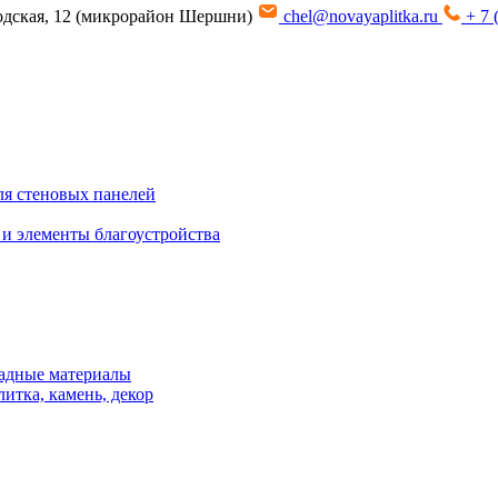
водская, 12 (микрорайон Шершни)
chel@novayaplitka.ru
+ 7 
я стеновых панелей
 и элементы благоустройства
адные материалы
итка, камень, декор