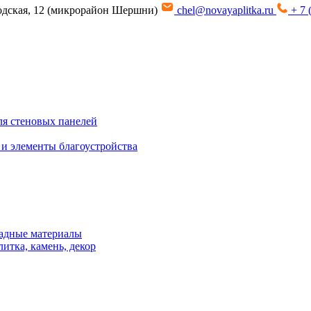
водская, 12 (микрорайон Шершни)
chel@novayaplitka.ru
+ 7 
я стеновых панелей
 и элементы благоустройства
адные материалы
итка, камень, декор