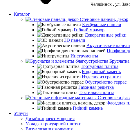
Челябинск
, ул. За
Каталог
Стеновые панели, декор
Бамбуковые панели
Гибкий мрамор
Декоративные рейки
3D панели
Акустические панели
Профили дл
Инструменты
Брусчатка
Тротуарная плитка
Бордюрный камень
Изделия из гранита
Обустройство террас
Газонная решетка
Тактильная плита
Стеновые и фас
Фасадная пл
Гибкий камень
Услуги
Дизайн-проект мощения
Укладка тротуарной плитки
Визуализация мощения