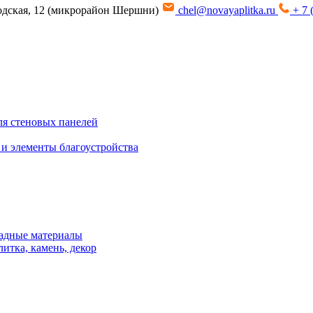
водская, 12 (микрорайон Шершни)
chel@novayaplitka.ru
+ 7 
я стеновых панелей
 и элементы благоустройства
адные материалы
итка, камень, декор