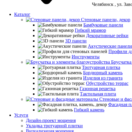
Челябинск
, ул. За
Каталог
Стеновые панели, декор
Бамбуковые панели
Гибкий мрамор
Декоративные рейки
3D панели
Акустические панели
Профили дл
Инструменты
Брусчатка
Тротуарная плитка
Бордюрный камень
Изделия из гранита
Обустройство террас
Газонная решетка
Тактильная плита
Стеновые и фас
Фасадная пл
Гибкий камень
Услуги
Дизайн-проект мощения
Укладка тротуарной плитки
Визуализация мощения