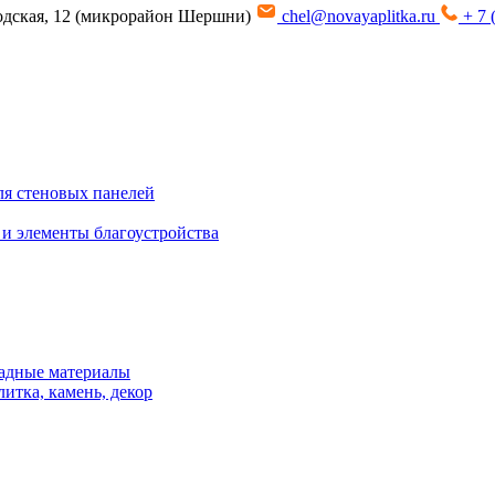
водская, 12 (микрорайон Шершни)
chel@novayaplitka.ru
+ 7 
я стеновых панелей
 и элементы благоустройства
адные материалы
итка, камень, декор