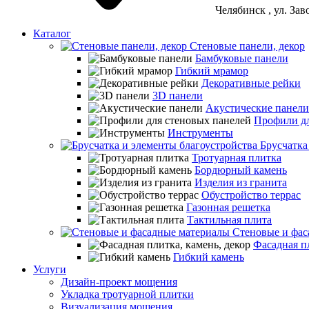
Челябинск
, ул. За
Каталог
Стеновые панели, декор
Бамбуковые панели
Гибкий мрамор
Декоративные рейки
3D панели
Акустические панели
Профили дл
Инструменты
Брусчатка
Тротуарная плитка
Бордюрный камень
Изделия из гранита
Обустройство террас
Газонная решетка
Тактильная плита
Стеновые и фас
Фасадная пл
Гибкий камень
Услуги
Дизайн-проект мощения
Укладка тротуарной плитки
Визуализация мощения