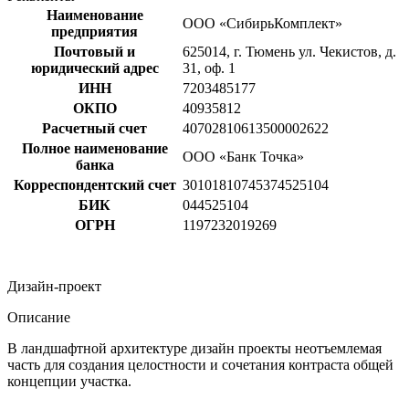
Наименование
ООО «СибирьКомплект»
предприятия
Почтовый и
625014, г. Тюмень ул. Чекистов, д.
юридический адрес
31, оф. 1
ИНН
7203485177
ОКПО
40935812
Расчетный счет
40702810613500002622
Полное наименование
ООО «Банк Точка»
банка
Корреспондентский счет
30101810745374525104
БИК
044525104
ОГРН
1197232019269
Дизайн-проект
Описание
В ландшафтной архитектуре дизайн проекты неотъемлемая
часть для создания целостности и сочетания контраста общей
концепции участка.