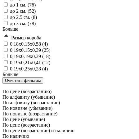
до 1 см. (
76
)
до 2 см. (
52
)
до 2,5 см. (
8
)
до 3 см. (
78
)
Больше
Размер короба
0,18х0,15х0,58 (
4
)
0,19х0,15х0,39 (
25
)
0,19х0,19х0,39 (
18
)
0,19х0,21х0,41 (
12
)
0,19х0,25х0,28 (
4
)
Больше
По цене (возрастанию)
По алфавиту (убывание)
По алфавиту (возрастание)
По новизне (убывание)
По новизне (возрастание)
По цене (убывание)
По цене (возрастание)
По цене (возрастание) и наличию
По наличию