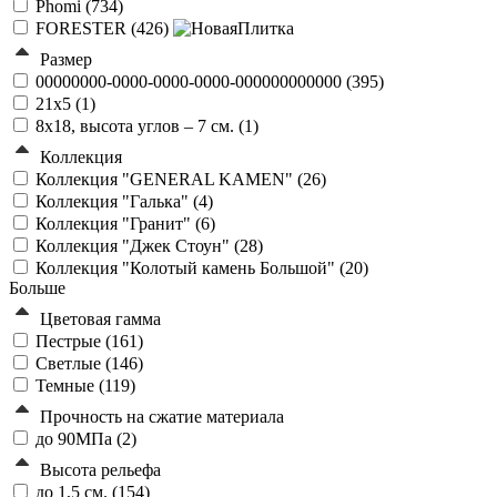
Phomi (
734
)
FORESTER (
426
)
Размер
00000000-0000-0000-0000-000000000000 (
395
)
21х5 (
1
)
8х18, высота углов – 7 см. (
1
)
Коллекция
Коллекция "GENERAL KAMEN" (
26
)
Коллекция "Галька" (
4
)
Коллекция "Гранит" (
6
)
Коллекция "Джек Стоун" (
28
)
Коллекция "Колотый камень Большой" (
20
)
Больше
Цветовая гамма
Пестрые (
161
)
Светлые (
146
)
Темные (
119
)
Прочность на сжатие материала
до 90МПа (
2
)
Высота рельефа
до 1,5 см. (
154
)