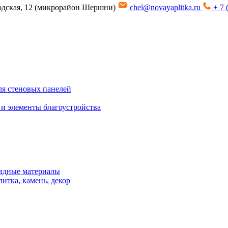
водская, 12 (микрорайон Шершни)
chel@novayaplitka.ru
+ 7 
я стеновых панелей
 и элементы благоустройства
адные материалы
итка, камень, декор