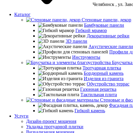
Челябинск
, ул. За
Каталог
Стеновые панели, декор
Бамбуковые панели
Гибкий мрамор
Декоративные рейки
3D панели
Акустические панели
Профили дл
Инструменты
Брусчатка
Тротуарная плитка
Бордюрный камень
Изделия из гранита
Обустройство террас
Газонная решетка
Тактильная плита
Стеновые и фас
Фасадная пл
Гибкий камень
Услуги
Дизайн-проект мощения
Укладка тротуарной плитки
Визуализация мощения