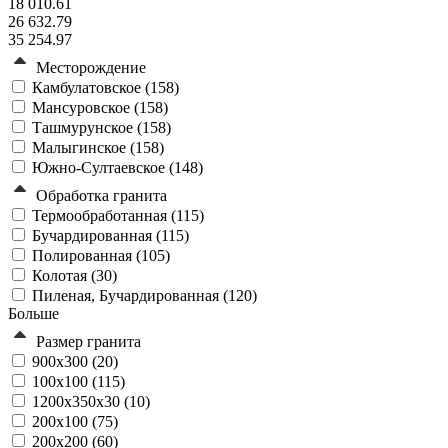
18 010.61
26 632.79
35 254.97
Месторождение
Камбулатовское (
158
)
Мансуровское (
158
)
Ташмурунское (
158
)
Малыгинское (
158
)
Южно-Султаевское (
148
)
Обработка гранита
Термообработанная (
115
)
Бучардированная (
115
)
Полированная (
105
)
Колотая (
30
)
Пиленая, Бучардированная (
120
)
Больше
Размер гранита
900х300 (
20
)
100х100 (
115
)
1200x350x30 (
10
)
200х100 (
75
)
200х200 (
60
)