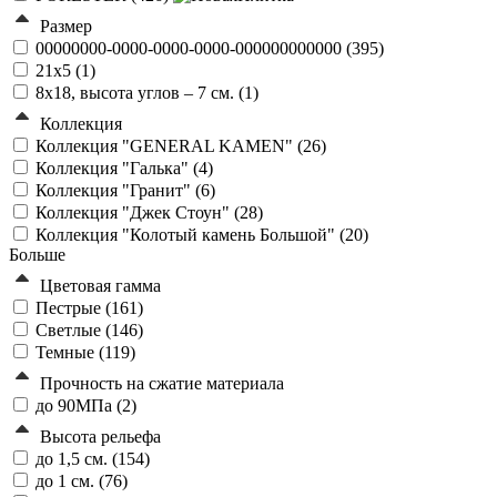
Размер
00000000-0000-0000-0000-000000000000 (
395
)
21х5 (
1
)
8х18, высота углов – 7 см. (
1
)
Коллекция
Коллекция "GENERAL KAMEN" (
26
)
Коллекция "Галька" (
4
)
Коллекция "Гранит" (
6
)
Коллекция "Джек Стоун" (
28
)
Коллекция "Колотый камень Большой" (
20
)
Больше
Цветовая гамма
Пестрые (
161
)
Светлые (
146
)
Темные (
119
)
Прочность на сжатие материала
до 90МПа (
2
)
Высота рельефа
до 1,5 см. (
154
)
до 1 см. (
76
)